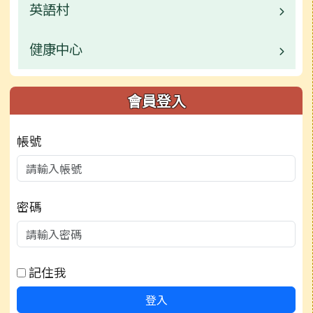
活動相簿
常用連結
校園公告
英語村
校園公告
檔案下載
行事曆
榮譽榜
活動相簿
常用連結
業務職掌
健康中心
校園公告
檔案下載
行事曆
榮譽榜
行事曆
常用連結
業務職掌
校園公告
會員登入
檔案下載
行事曆
檔案下載
檔案下載
活動相簿
業務職掌
帳號
檔案下載
行事曆
行事曆
行事曆
密碼
記住我
登入