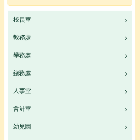
校長室
教務處
校長的話
校園公告
學務處
業務職掌
行事曆
校園公告
總務處
業務職掌
常用連結
校園公告
人事室
業務職掌
活動相簿
常用連結
校園公告
會計室
業務職掌
榮譽榜
活動相簿
常用連結
校園公告
幼兒園
業務職掌
行事曆
榮譽榜