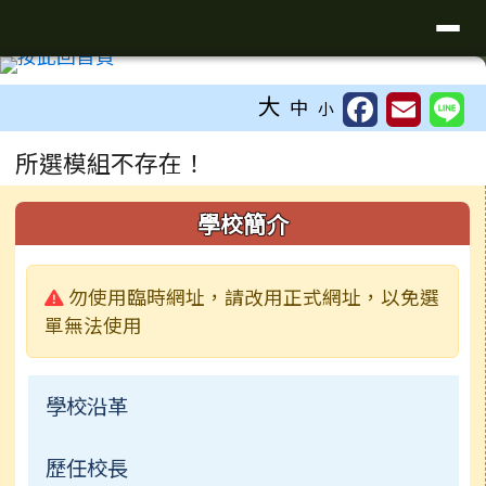
臺南市學甲區學甲國小全球資訊網
導覽列
跳至主內容區
工具列
大
中
小
頁尾區域
主內容區域
所選模組不存在！
左邊區域內容
學校簡介
警告:
勿使用臨時網址，請改用正式網址，以免選
單無法使用
學校沿革
歷任校長