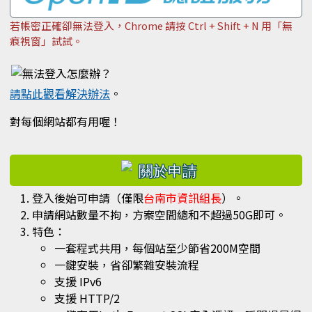
若帳密正確卻無法登入，Chrome 請按 Ctrl + Shift + N 用「無
痕視窗」試試。
請點此觀看解決辦法
。
對每個網站都有用喔！
右邊區域內容
登入後始可申請（僅限
台南市資訊組長
）。
申請網站數量不拘，方案空間總和不超過50G即可。
特色：
一套程式共用，每個站至少節省200M空間
一鍵安裝，省卻繁雜安裝流程
支援 IPv6
支援 HTTP/2