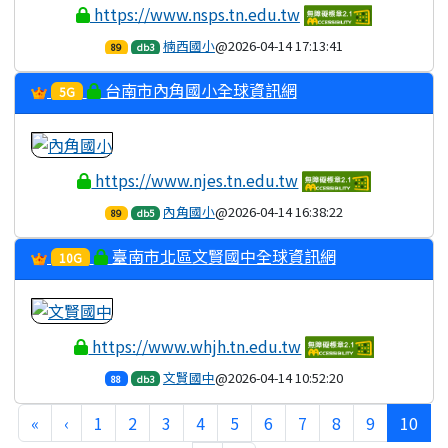
https://www.nsps.tn.edu.tw
楠西國小
@2026-04-14 17:13:41
89
db3
台南市內角國小全球資訊網
5G
https://www.njes.tn.edu.tw
內角國小
@2026-04-14 16:38:22
89
db5
臺南市北區文賢國中全球資訊網
10G
https://www.whjh.tn.edu.tw
文賢國中
@2026-04-14 10:52:20
88
db3
第一頁
上一頁
(目
«
‹
1
2
3
4
5
6
7
8
9
10