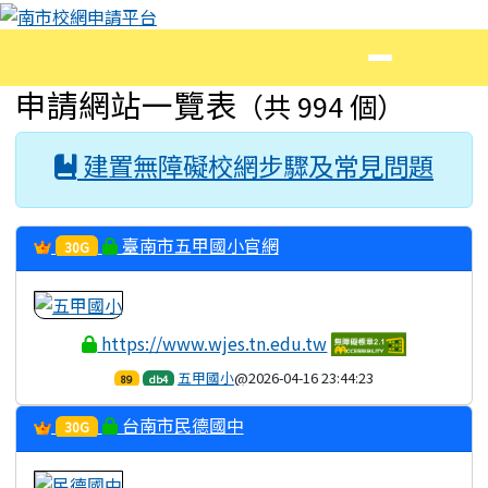
南市校網申請平台
跳至主內容區
導覽列
頁尾區域
主內容區域
申請網站一覽表
（共 994 個）
建置無障礙校網步驟及常見問題
臺南市五甲國小官網
30G
https://www.wjes.tn.edu.tw
五甲國小
@2026-04-16 23:44:23
89
db4
台南市民德國中
30G