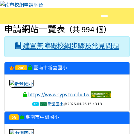
南市校網申請平台
跳至主內容區
導覽列
頁尾區域
主內容區域
申請網站一覽表
（共 994 個）
建置無障礙校網步驟及常見問題
臺南市新營國小
20G
https://www.syps.tn.edu.tw
新營國小
@2026-04-26 15:48:18
85
db
臺南市中洲國小
5G