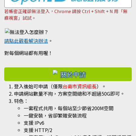
若帳密正確卻無法登入，Chrome 請按 Ctrl + Shift + N 用「無
痕視窗」試試。
請點此觀看解決辦法
。
對每個網站都有用喔！
右邊區域內容
登入後始可申請（僅限
台南市資訊組長
）。
申請網站數量不拘，方案空間總和不超過50G即可。
特色：
一套程式共用，每個站至少節省200M空間
一鍵安裝，省卻繁雜安裝流程
支援 IPv6
支援 HTTP/2