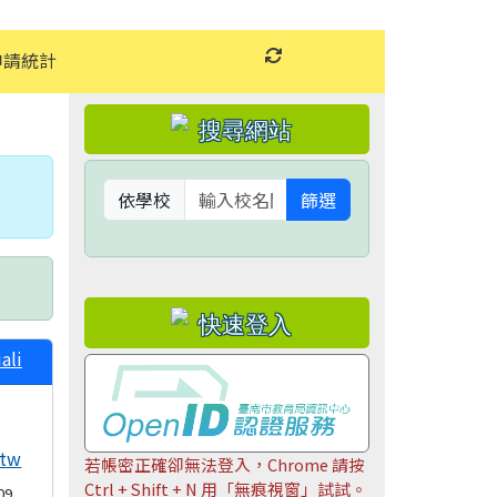
申請統計
重新取得佈景設定
左邊區域內容
依學校
篩選
ali
ry
.tw
若帳密正確卻無法登入，Chrome 請按
Ctrl + Shift + N 用「無痕視窗」試試。
09