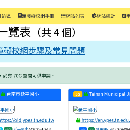
討論區
無障礙校網手冊
網站列表
網站統計
一覽表
（共 4 個）
障礙校網步驟及常見問題
，尚有 70G 空間可供申請。
台南市延平國小
Tainan Municipal Ji
5G
District Yanping Elementa
School
ttps://old.ypes.tn.edu.tw
https://en.ypes.tn.edu
延平國小
@2025-10-13
延平國小
@2024-08-
5
db2
cdn
db