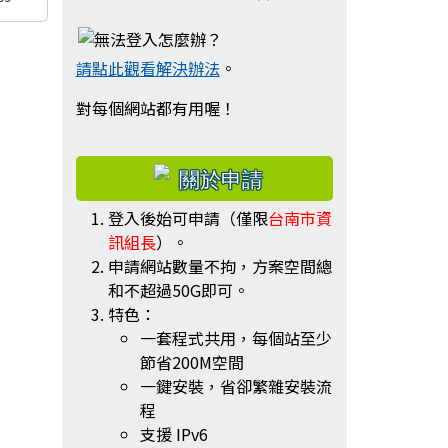
請點此觀看解決辦法
。
對每個網站都有用喔！
右邊區域內容
登入後始可申請（僅限
台南市資
訊組長
）。
申請網站數量不拘，方案空間總
和不超過50G即可。
特色：
一套程式共用，每個站至少
節省200M空間
一鍵安裝，省卻繁雜安裝流
程
支援 IPv6