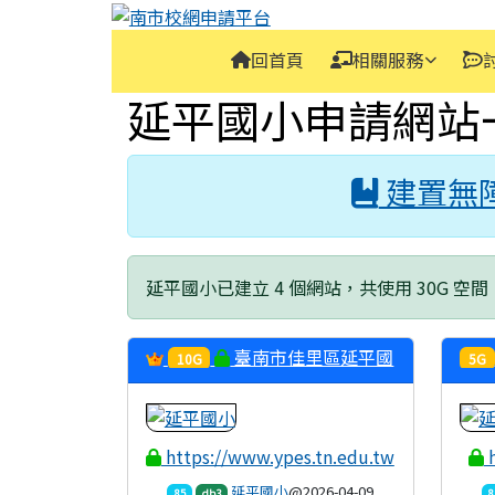
南市校網申請平台
跳至主內容區
導覽列
回首頁
相關服務
頁尾區域
主內容區域
延平國小申請網站
建置無
延平國小已建立 4 個網站，共使用 30G 空間
臺南市佳里區延平國
10G
5G
民小學全球資訊網
https://www.ypes.tn.edu.tw
h
延平國小
@2026-04-09
85
db3
8