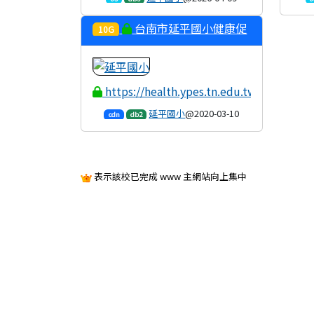
07:06:44
台南市延平國小健康促
10G
進網站
https://health.ypes.tn.edu.tw
延平國小
@2020-03-10
cdn
db2
12:51:44
表示該校已完成 www 主網站向上集中