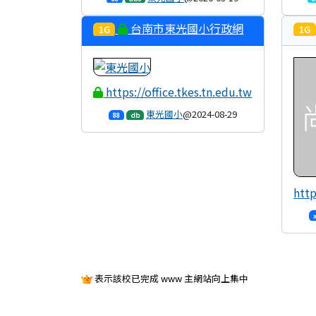
14:55:38
台南市東光國小行政網
1G
1G
站
https://office.tkes.tn.edu.tw
東光國小
@2024-08-29
88
db
15:39:33
http
表示該校已完成 www 主網站向上集中