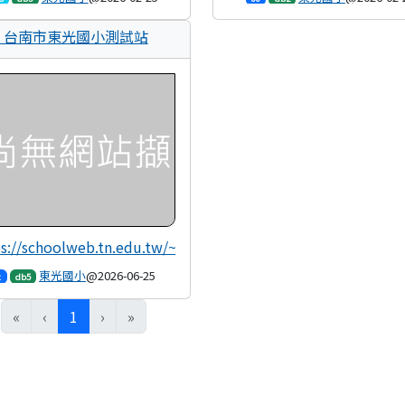
15:38:22
15:28:34
台南市東光國小測試站
s://schoolweb.tn.edu.tw/~tkes_test
東光國小
@2026-06-25
x
db5
07:18:59
(目前頁次)
«
‹
1
›
»