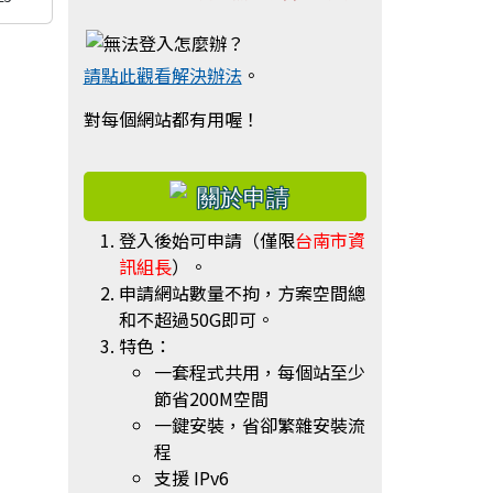
請點此觀看解決辦法
。
對每個網站都有用喔！
右邊區域內容
登入後始可申請（僅限
台南市資
訊組長
）。
申請網站數量不拘，方案空間總
和不超過50G即可。
特色：
一套程式共用，每個站至少
節省200M空間
一鍵安裝，省卻繁雜安裝流
程
支援 IPv6