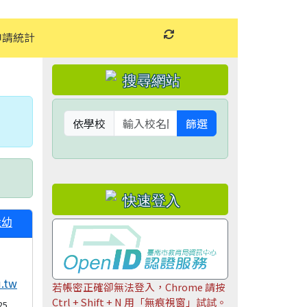
申請統計
重新取得佈景設定
左邊區域內容
依學校
篩選
設幼
u.tw
若帳密正確卻無法登入，Chrome 請按
Ctrl + Shift + N 用「無痕視窗」試試。
25