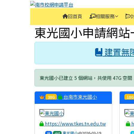
南市校網申請平台
跳至主內容區
導覽列
回首頁
相關服務
頁尾區域
主內容區域
東光國小申請網站
建置無
東光國小已建立 5 個網站，共使用 47G 空間
台南市東光國小
30G
10G
https://www.tkes.tn.edu.tw
h
東光國小
@2026-03-19
88
db5
8