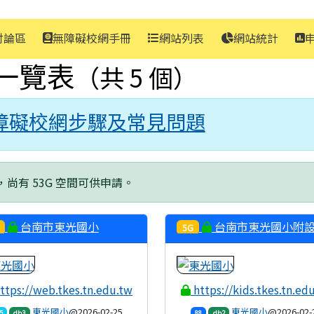
討論區
無障礙校網手冊
網站列表
網站統計
一覽表
（共 5 個）
障礙校網步驟及常見問題
，尚有 53G 空間可供申請。
台南市東光國小
台南市東光國小附
5G
兒園
ttps://web.tkes.tn.edu.tw
https://kids.tkes.tn.ed
東光國小
@2026-02-25
東光國小
@2026-02-
5
db3
88
db2