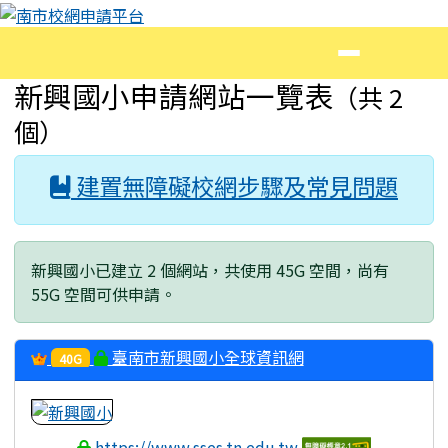
南市校網申請平台
跳至主內容區
導覽列
頁尾區域
主內容區域
新興國小申請網站一覽表
（共 2
個）
建置無障礙校網步驟及常見問題
新興國小已建立 2 個網站，共使用 45G 空間，尚有
55G 空間可供申請。
臺南市新興國小全球資訊網
40G
https://www.sses.tn.edu.tw