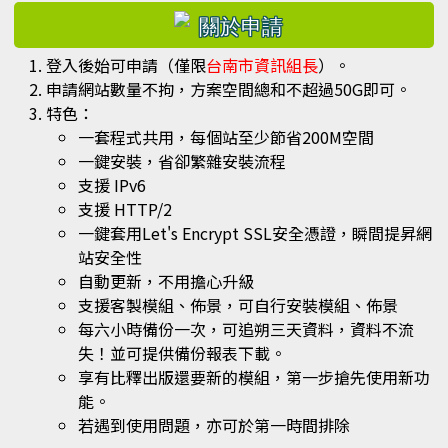
右邊區域內容
登入後始可申請（僅限
台南市資訊組長
）。
申請網站數量不拘，方案空間總和不超過50G即可。
特色：
一套程式共用，每個站至少節省200M空間
一鍵安裝，省卻繁雜安裝流程
支援 IPv6
支援 HTTP/2
一鍵套用Let's Encrypt SSL安全憑證，瞬間提昇網
站安全性
自動更新，不用擔心升級
支援客製模組、佈景，可自行安裝模組、佈景
每六小時備份一次，可追朔三天資料，資料不流
失！並可提供備份報表下載。
享有比釋出版還要新的模組，第一步搶先使用新功
能。
若遇到使用問題，亦可於第一時間排除