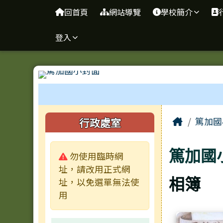
台南市七股區篤加國小
導覽列
跳至主內容區
回首頁
網站導覽
學校簡介
登入
工具列
頁尾區域
主內容
左邊區域內容
Home
行政處室
篤加國
篤加國
警告:
勿使用臨時網
址，請改用正式網
相簿
址，以免選單無法使
用