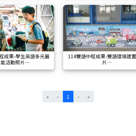
中程成果-學生英語多元展
114雙語中程成果-雙語環境建
能活動照片
片
(目前頁次)
«
‹
1
›
»