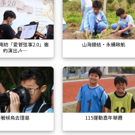
-南紡「愛管弦事2.0」邀
山海鏈結・永續啟航
約演出🎶
跟著候鳥去環島
115運動嘉年華週