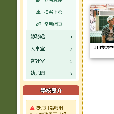
檔案下載
常用網頁
總務處
114雙語
人事室
業務職掌
會計室
校園公告
業務職掌
幼兒園
常用連結
校園公告
業務職掌
校園公告
活動相簿
常用連結
校園公告
學校簡介
業務職掌
校園影音
檔案下載
常用連結
警告:
勿使用臨時網
活動相簿
公開資訊
檔案下載