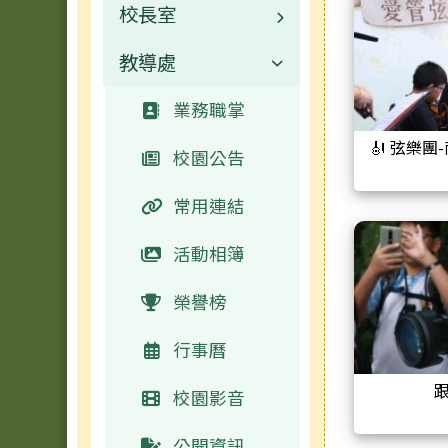
校長室
教導處
校長介紹
業務職掌
業務職掌
🎻 弦樂團
校園公告
常用連結
活動相簿
榮譽榜
行事曆
校園影音
公開資訊