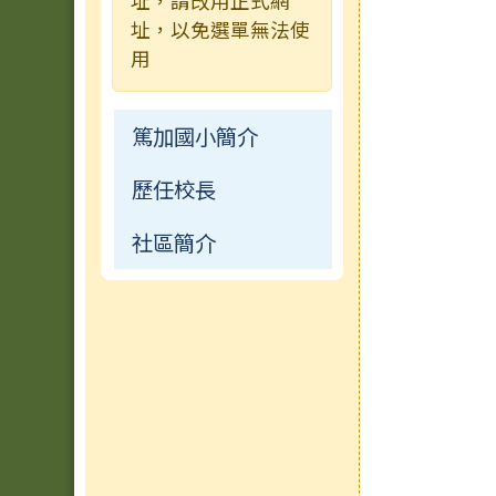
址，請改用正式網
址，以免選單無法使
榮譽榜
檔案下載
用
校園影音
篤加國小簡介
公開資訊
歷任校長
常用連結
社區簡介
檔案下載
行事曆