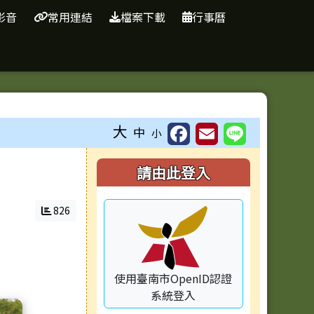
影音
常用連結
檔案下載
行事曆
大
中
小
右邊區域內容
請由此登入
826
使用臺南市OpenID認證
系統登入