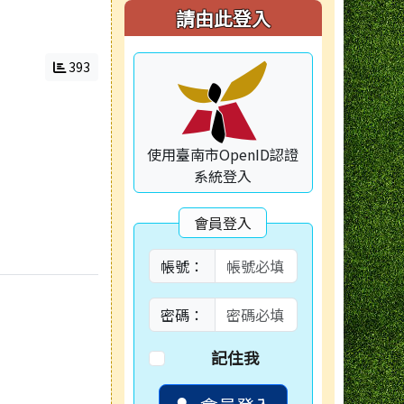
右邊區域內容
請由此登入
393
使用臺南市OpenID認證
系統登入
會員登入
帳號：
密碼：
記住我