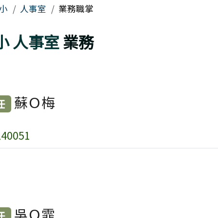
區域
小
人事室
業務職掌
小
人事室
業務
蘇Ｏ梅
任
40051
吳Ｏ霏
任