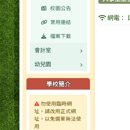
活動相簿
常用連結
校園公告
網電： 1
榮譽榜
活動相簿
常用連結
行事曆
校園影音
檔案下載
會計室
校園影音
公開資訊
幼兒園
公開資訊
檔案下載
業務職掌
校園公告
檔案下載
校園公告
學校簡介
業務職掌
常用網頁
常用連結
警告:
勿使用臨時網
活動相簿
檔案下載
址，請改用正式網
址，以免選單無法使
榮譽榜
用