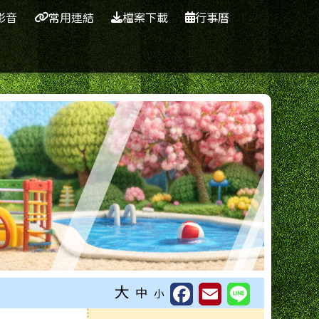
影音
常用連結
檔案下載
行事曆
大
中
小