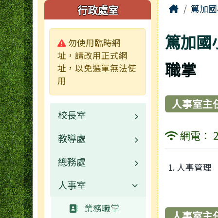
頁尾區域
主內容
左邊區域內容
Home
行政處室
篤加國
篤加國
警告:
勿使用臨時網
址，請改用正式網
職掌
址，以免選單無法使
用
人事室主
校長室
網電： 2
教導處
校長介紹
總務處
業務職掌
業務職掌
人事管理
人事室
校園公告
業務職掌
常用連結
校園公告
業務職掌
人事室主