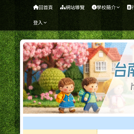
台南市七股區篤加國小
導覽列
跳至主內容區
回首頁
網站導覽
學校簡介
登入
工具列