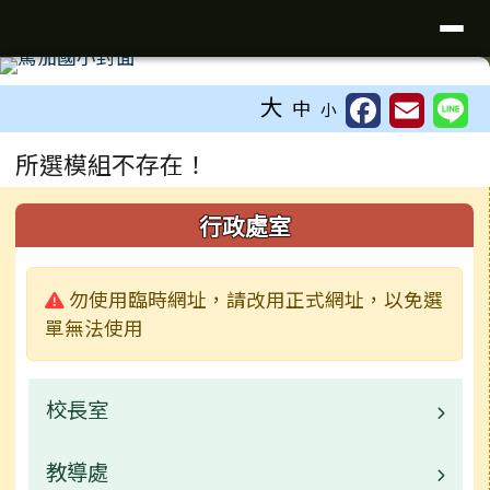
台南市七股區篤加國小
導覽列
跳至主內容區
工具列
大
中
小
頁尾區域
主內容區域
所選模組不存在！
左邊區域內容
行政處室
警告:
勿使用臨時網址，請改用正式網址，以免選
單無法使用
校長室
教導處
校長介紹