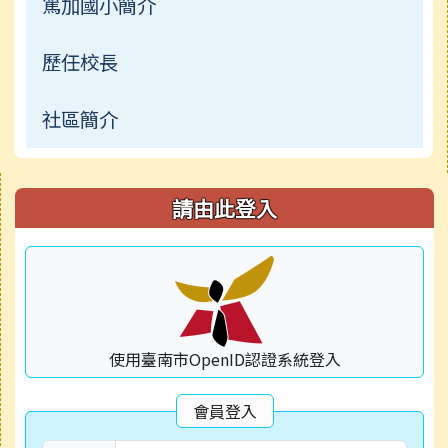
篤加國小簡介
檔案下載
校園影音
歷任校長
常用網頁
公開資訊
社區簡介
常用連結
右邊區域內容
檔案下載
請由此登入
行事曆
使用臺南市OpenID認證系統登入
會員登入