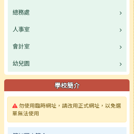
業務職掌
總務處
業務職掌
校園公告
人事室
業務職掌
常用連結
校園公告
會計室
業務職掌
活動相簿
常用連結
校園公告
幼兒園
業務職掌
榮譽榜
活動相簿
常用連結
校園公告
校園公告
學校簡介
行事曆
校園影音
檔案下載
常用連結
業務職掌
警告:
勿使用臨時網址，請改用正式網址，以免選
校園影音
公開資訊
檔案下載
活動相簿
單無法使用
公開資訊
檔案下載
榮譽榜