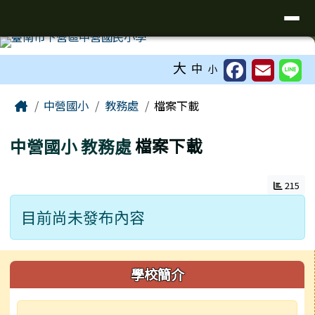
台南市下營區中營國民小學校網
導覽列
跳至主內容區
工具列
大
中
小
頁尾區域
主內容區域
Home
中營國小
教務處
檔案下載
中營國小
教務處
檔案下載
215
目前尚未發布內容
左邊區域內容
學校簡介