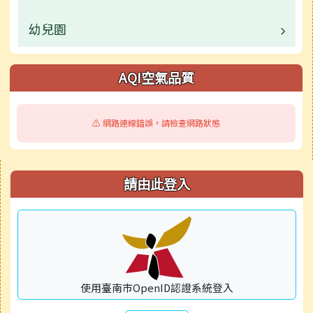
公開資訊
校園公告
幼兒園
業務職掌
檔案下載
校園公告
業務職掌
AQI空氣品質
校園公告
⚠️ 網路連線錯誤，請檢查網路狀態
活動相簿
右邊區域內容
請由此登入
使用臺南市OpenID認證系統登入