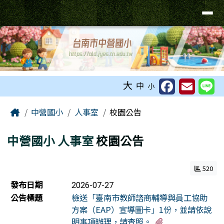
台南市下營區中營國民小學校網
導覽列
跳至主內容區
工具列
大
中
小
頁尾區域
主內容區域
Home
中營國小
人事室
校園公告
中營國小
人事室
校園公告
520
新聞列表
發布日期
2026-07-27
公告標題
檢送「臺南市教師諮商輔導與員工協助
方案（EAP）宣導圖卡」1份，並請依說
有1個附檔
明事項辦理，請查照。