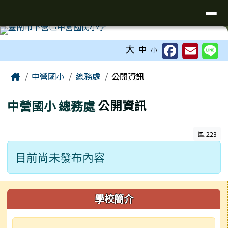
台南市下營區中營國民小學校網
導覽列
跳至主內容區
工具列
大
中
小
頁尾區域
主內容區域
Home
中營國小
總務處
公開資訊
中營國小
總務處
公開資訊
223
目前尚未發布內容
左邊區域內容
學校簡介