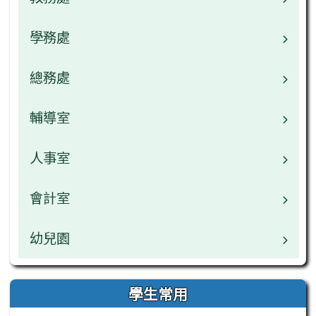
校園公告
學務處
業務職掌
校園公告
總務處
業務職掌
常用連結
校園公告
輔導室
業務職掌
檔案下載
檔案下載
校園公告
人事室
業務職掌
行事曆
行事曆
檔案下載
校園公告
會計室
業務職掌
網管專區
午餐中心
行事曆
檔案下載
校園公告
幼兒園
業務職掌
學生常用
行事曆
檔案下載
校園公告
業務職掌
學生常用
教師常用
行事曆
檔案下載
校園公告