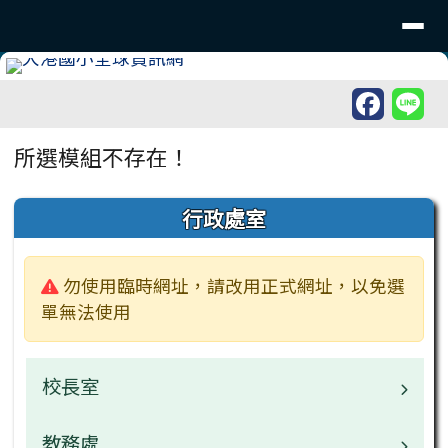
臺南市北區大港國民小學
導覽列
跳至主內容區
工具列
頁尾區域
主內容區域
所選模組不存在！
左邊區域內容
行政處室
警告:
勿使用臨時網址，請改用正式網址，以免選
單無法使用
校長室
教務處
校長介紹