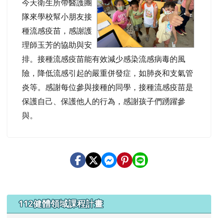
今天衛生所帶醫護團
隊來學校幫小朋友接
種流感疫苗，感謝護
理師玉芳的協助與安
排。接種流感疫苗能有效減少感染流感病毒的風
險，降低流感引起的嚴重併發症，如肺炎和支氣管
炎等。感謝每位參與接種的同學，接種流感疫苗是
保護自己、保護他人的行為，感謝孩子們踴躍參
與。
左邊區域內容
112健體領域課程計畫