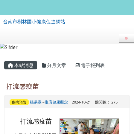
台南市樹林國小健康促進網站
跳至主內容區
台南市樹林國小健康促進網站
導覽列
頁尾區域
主內容區域
本站消息
分月文章
電子報列表
打流感疫苗
楊易霖
-
推廣健康觀念
| 2024-10-21 | 點閱數： 275
疾病預防
打流感疫苗
image