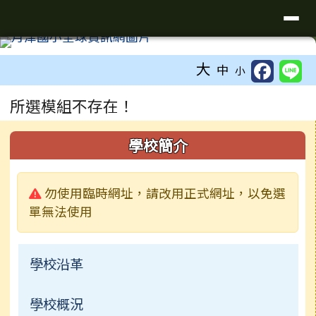
臺南市鹽水區月津國民小學全球資
導覽列
跳至主內容區
工具列
⏸
大
中
小
頁尾區域
主內容區域
所選模組不存在！
左邊區域內容
學校簡介
警告:
勿使用臨時網址，請改用正式網址，以免選
單無法使用
學校沿革
學校概況