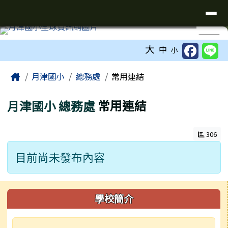
臺南市鹽水區月津國民小學全球資訊
導覽列
跳至主內容區
工具列
⏸
大
中
小
頁尾區域
主內容區域
Home
月津國小
總務處
常用連結
月津國小
總務處
常用連結
306
目前尚未發布內容
左邊區域內容
學校簡介