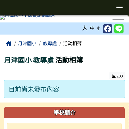
臺南市鹽水區月津國民小學全球資訊
導覽列
跳至主內容區
工具列
⏸
大
中
小
頁尾區域
主內容區域
Home
月津國小
教導處
活動相簿
月津國小
教導處
活動相簿
299
目前尚未發布內容
左邊區域內容
學校簡介