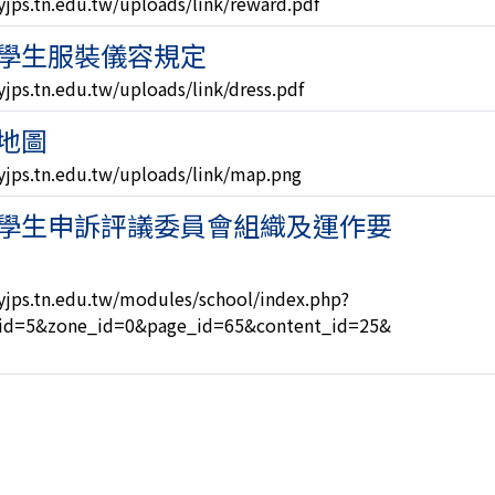
yjps.tn.edu.tw/uploads/link/reward.pdf
學生服裝儀容規定
jps.tn.edu.tw/uploads/link/dress.pdf
地圖
yjps.tn.edu.tw/uploads/link/map.png
學生申訴評議委員會組織及運作要
yjps.tn.edu.tw/modules/school/index.php?
id=5&zone_id=0&page_id=65&content_id=25&