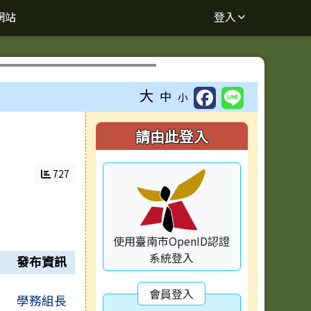
網站
登入
⏸
大
中
小
右邊區域內容
請由此登入
727
使用臺南市OpenID認證
系統登入
圖
發布資訊
會員登入
學務組長