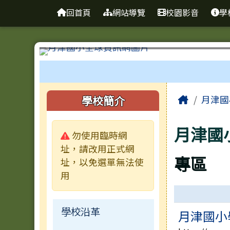
臺南市鹽水區月津國民小
導覽列
跳至主內容區
回首頁
網站導覽
校園影音
學
工具列
頁尾區域
主內容
左邊區域內容
Home
學校簡介
月津國
月津國
警告:
勿使用臨時網
址，請改用正式網
專區
址，以免選單無法使
用
連結列表
學校沿革
月津國小