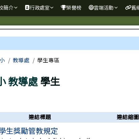
學全球資訊網
校簡介
行政處室
榮譽榜
雲端活動
舊
區域
小
教導處
學生專區
小
教導處
學生
連結標題
連結縮
學生獎勵管教規定