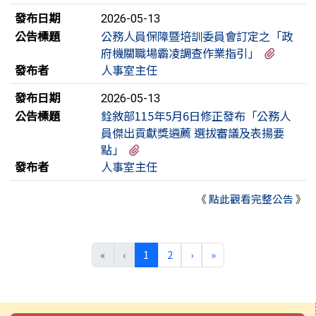
發布日期
2026-05-13
公告標題
公務人員保障暨培訓委員會訂定之「政
有1個
府機關職場霸凌調查作業指引」
發布者
人事室主任
發布日期
2026-05-13
公告標題
銓敘部115年5月6日修正發布「公務人
員傑出貢獻獎遴薦 選拔審議及表揚要
有4個附檔
點」
發布者
人事室主任
《
點此觀看完整公告
》
(目前頁次)
下一頁
最後頁
«
‹
1
2
›
»