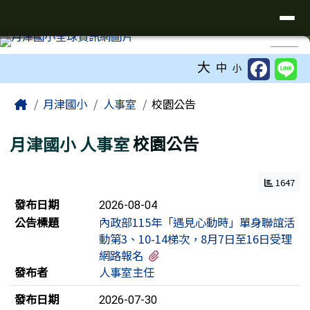
臺南市鹽水區月津國民小學全球資訊
導覽列
跳至主內容區
工具列
⏸
大
中
小
頁尾區域
主內容區域
Home
月津國小
人事室
校園公告
月津國小
人事室
校園公告
1647
新聞列表
發布日期
2026-08-04
公告標題
內政部115年「遇見心動時」單身聯誼活
動第3、10-14梯次，8月7日至16日受理
有2個附檔
網路報名
發布者
人事室主任
發布日期
2026-07-30