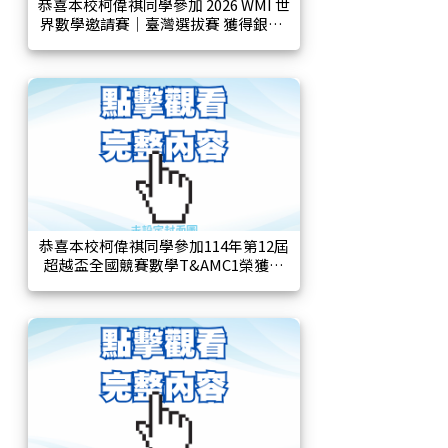
恭喜本校柯偉祺同學參加 2026 WMI 世
界數學邀請賽｜臺灣選拔賽 獲得銀獎!
恭喜本校柯偉祺同學參加114年第12屆
超越盃全國競賽數學T&AMC1榮獲特
優獎!