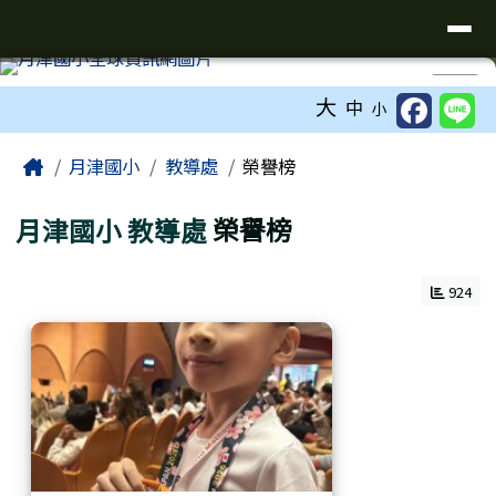
臺南市鹽水區月津國民小學全球資訊
導覽列
跳至主內容區
工具列
⏸
大
中
小
頁尾區域
主內容區域
Home
月津國小
教導處
榮譽榜
月津國小
教導處
榮譽榜
924