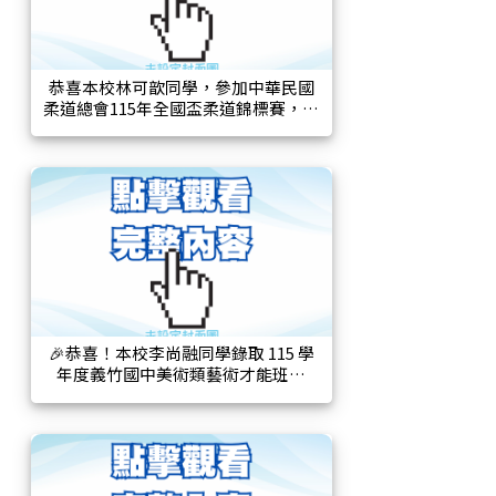
恭喜本校林可歆同學，參加中華民國
柔道總會115年全國盃柔道錦標賽，榮
獲格式國小4-6年級組-投之形冠軍及國
小女生高年級組第四級：-41Kg第五
名。
🎉恭喜！本校李尚融同學錄取 115 學
年度義竹國中美術類藝術才能班🎉