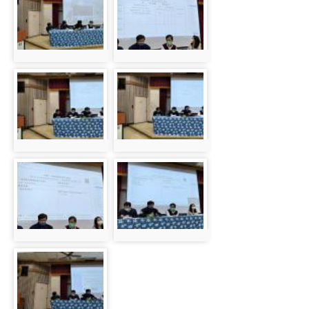
photo:867
photo:868
photo-869
photo-870
photo:869
photo:870
photo-871
photo-872
photo:871
photo:872
photo-873