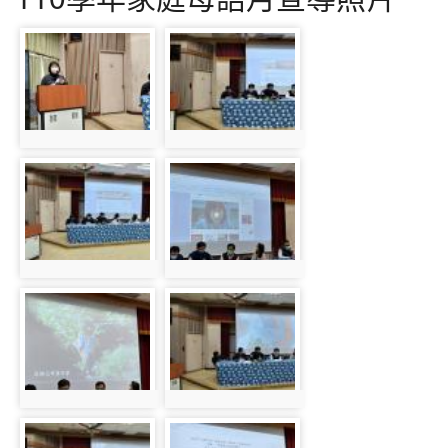
photo-861
photo-862
photo:861
photo:862
photo-863
photo-864
photo:863
photo:864
photo-865
photo-866
photo:865
photo:866
photo-867
photo-868