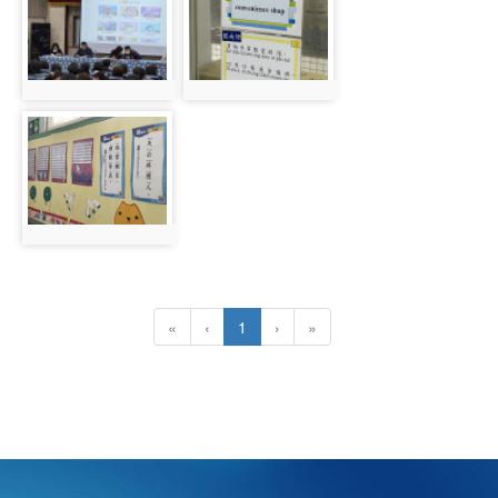
photo:997
photo:999
photo-1000
photo:1000
(目前頁次)
«
‹
1
›
»