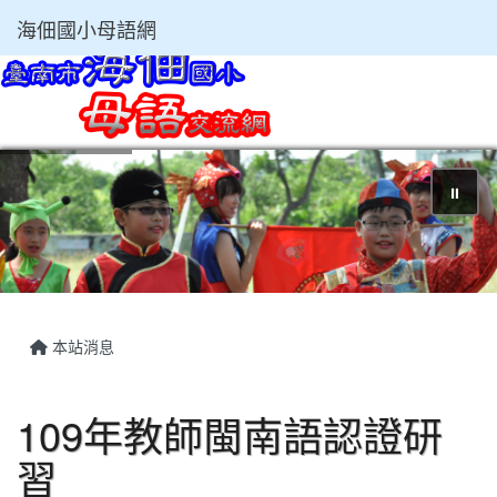
海佃國小母語網
⏸
本站消息
109年教師閩南語認證研
習